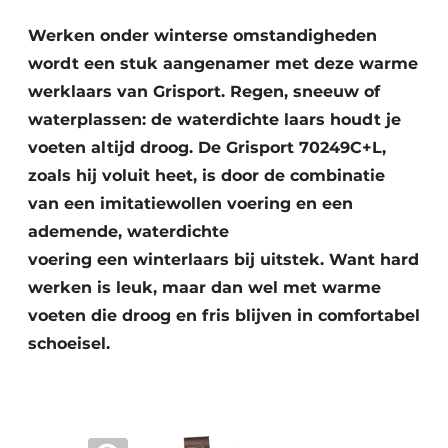
Werken onder winterse omstandigheden
wordt een stuk aangenamer met deze warme
werklaars van Grisport. Regen, sneeuw of
waterplassen: de waterdichte laars houdt je
voeten altijd droog. De Grisport 70249C+L,
zoals hij voluit heet, is door de combinatie
Duurzaamheid & Innovatie
van een imitatiewollen voering en een
ademende, waterdichte
Fundering
voering een winterlaars bij uitstek. Want hard
Kopen/Huren/Leasen
werken is leuk, maar dan wel met warme
voeten die droog en fris blijven in comfortabel
Sloop & Recycling
schoeisel.
Bouwtransport
Machines & Materieel