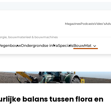
Magazines
Podcasts
Video’s
Adv
 energie, bouwmaterieel & bouwmachines
egenbouw
Ondergrondse infra
Specials
BouwMat
lijke balans tussen flora en