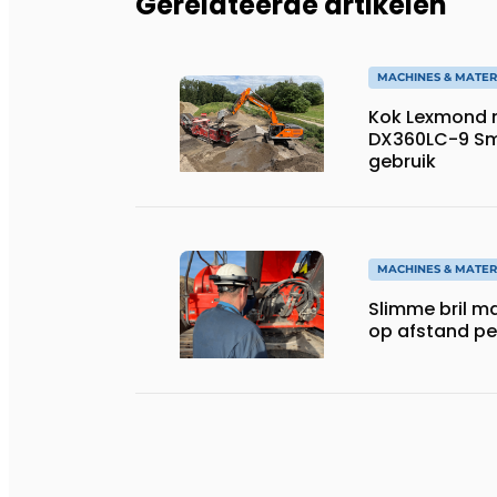
Gerelateerde artikelen
MACHINES & MATER
Kok Lexmond 
DX360LC-9 Sm
gebruik
MACHINES & MATER
Slimme bril m
op afstand per