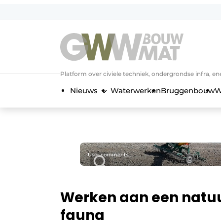
NL
EN
Platform over civiele techniek, ondergrondse infra,
Nieuws
Waterwerken
Bruggenbouw
W
User comments
Werken aan een natuur
fauna