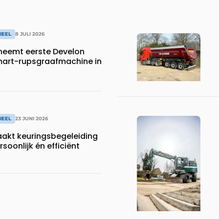
IEEL
8 JULI 2026
neemt eerste Develon
art-rupsgraafmachine in
IEEL
23 JUNI 2026
aakt keuringsbegeleiding
soonlijk én efficiënt