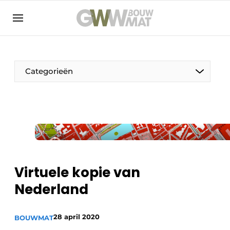
NL
EN
Categorieën
De Pen
Vrouw in de bouw
Virtuele kopie van
Nederland
28 april 2020
BOUWMAT