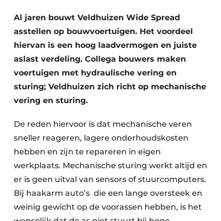
Al jaren bouwt Veldhuizen Wide Spread
asstellen op bouwvoertuigen. Het voordeel
hiervan is een hoog laadvermogen en juiste
aslast verdeling. Collega bouwers maken
voertuigen met hydraulische vering en
sturing; Veldhuizen zich richt op mechanische
Duurzaamheid & Innovatie
vering en sturing.
Fundering
De reden hiervoor is dat mechanische veren
sneller reageren, lagere onderhoudskosten
Kopen/Huren/Leasen
hebben en zijn te repareren in eigen
Sloop & Recycling
werkplaats. Mechanische sturing werkt altijd en
er is geen uitval van sensors of stuurcomputers.
Bouwtransport
Bij haakarm auto’s die een lange oversteek en
Machines & Materieel
weinig gewicht op de voorassen hebben, is het
wenselijk dat de as niet stuurt bij hoge