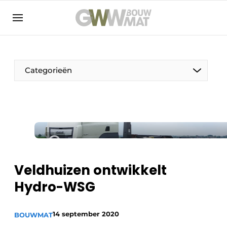
NL
EN
Categorieën
De Pen
Vrouw in de bouw
Veldhuizen ontwikkelt
Hydro-WSG
14 september 2020
BOUWMAT