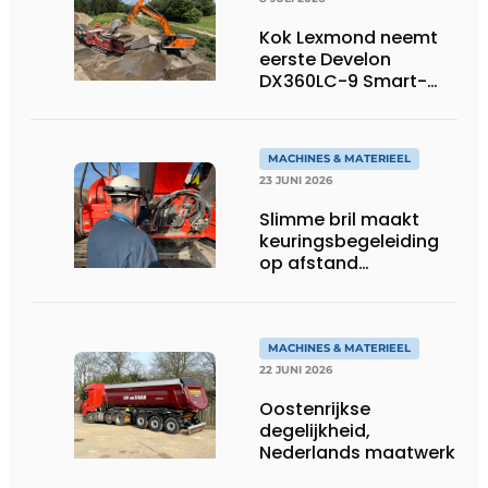
Kok Lexmond neemt
eerste Develon
DX360LC-9 Smart-
rupsgraafmachine in
gebruik
MACHINES & MATERIEEL
23 JUNI 2026
Slimme bril maakt
keuringsbegeleiding
op afstand
persoonlijk én
efficiënt
MACHINES & MATERIEEL
22 JUNI 2026
Oostenrijkse
degelijkheid,
Nederlands maatwerk