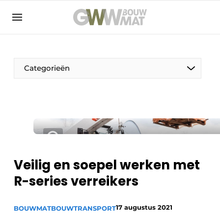
NL
EN
Categorieën
De Pen
Vrouw in de bouw
Veilig en soepel werken met
R-series verreikers
17 augustus 2021
BOUWMAT
BOUWTRANSPORT