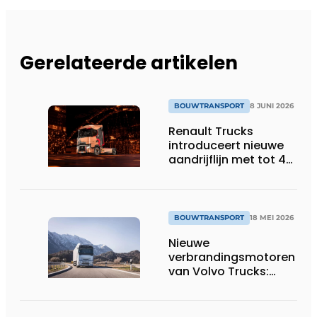
Gerelateerde artikelen
BOUWTRANSPORT
8 JUNI 2026
Renault Trucks
introduceert nieuwe
aandrijflijn met tot 4%
lager
brandstofverbruik
BOUWTRANSPORT
18 MEI 2026
Nieuwe
verbrandingsmotoren
van Volvo Trucks:
brandstofefficiënt en
geschikt voor
alternatieve