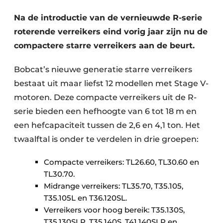
Na de introductie van de vernieuwde R-serie
roterende verreikers eind vorig jaar zijn nu de
compactere starre verreikers aan de beurt.
Bobcat’s nieuwe generatie starre verreikers
bestaat uit maar liefst 12 modellen met Stage V-
Duurzaamheid & Innovatie
motoren. Deze compacte verreikers uit de R-
serie bieden een hefhoogte van 6 tot 18 m en
Fundering
een hefcapaciteit tussen de 2,6 en 4,1 ton. Het
twaalftal is onder te verdelen in drie groepen:
Kopen/Huren/Leasen
Sloop & Recycling
Compacte verreikers: TL26.60, TL30.60 en
TL30.70.
Bouwtransport
Midrange verreikers: TL35.70, T35.105,
T35.105L en T36.120SL.
Machines & Materieel
Verreikers voor hoog bereik: T35.130S,
T35.130SLP, T35.140S, T41.140SLP en