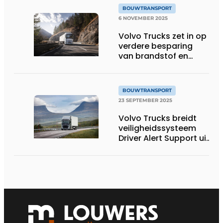
brandstoffen
BOUWTRANSPORT
6 NOVEMBER 2025
Volvo Trucks zet in op
verdere besparing
van brandstof en
CO2-uitstoot met
stop-start-
motortechnologie
BOUWTRANSPORT
23 SEPTEMBER 2025
Volvo Trucks breidt
veiligheidssysteem
Driver Alert Support uit
met
oogbewegingscamera