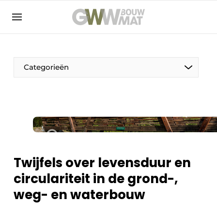
NL
EN
Categorieën
De Pen
Vrouw in de bouw
Twijfels over levensduur en
circulariteit in de grond-,
weg- en waterbouw