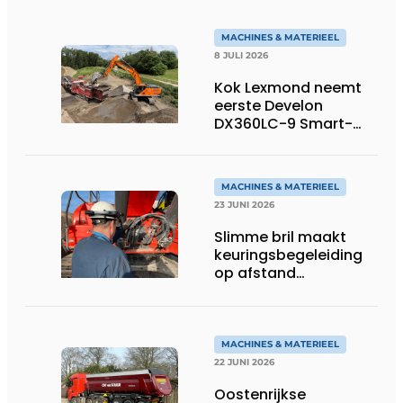
MACHINES & MATERIEEL
8 JULI 2026
Kok Lexmond neemt
eerste Develon
DX360LC-9 Smart-
rupsgraafmachine in
gebruik
MACHINES & MATERIEEL
23 JUNI 2026
Slimme bril maakt
keuringsbegeleiding
op afstand
persoonlijk én
efficiënt
MACHINES & MATERIEEL
22 JUNI 2026
Oostenrijkse