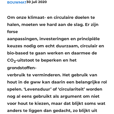
30 juli 2020
BOUWMAT
Om onze klimaat- en circulaire doelen te
halen, moeten we hard aan de slag. Er zijn
forse
aanpassingen, investeringen en principiële
keuzes nodig om echt duurzaam, circulair en
Duurzaamheid & Innovatie
bio-based te gaan werken en daarmee de
Fundering
CO
-uitstoot te beperken en het
2
grondstoffen-
Kopen/Huren/Leasen
verbruik te verminderen. Het gebruik van
hout in de gww kan daarin een belangrijke rol
Sloop & Recycling
spelen. ‘Levensduur’ of ‘circulariteit’ worden
Bouwtransport
nog al eens gebruikt als argument om niet
voor hout te kiezen, maar dat blijkt soms wat
Machines & Materieel
anders te liggen dan gedacht, zo blijkt uit