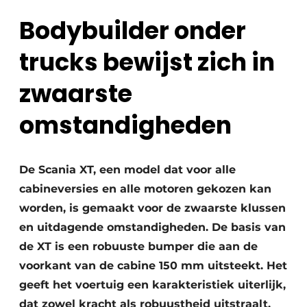
Bodybuilder onder
trucks bewijst zich in
zwaarste
omstandigheden
Duurzaamheid & Innovatie
Fundering
De Scania XT, een model dat voor alle
cabineversies en alle motoren gekozen kan
Kopen/Huren/Leasen
worden, is gemaakt voor de zwaarste klussen
Sloop & Recycling
en uitdagende omstandigheden. De basis van
de XT is een robuuste bumper die aan de
Bouwtransport
voorkant van de cabine 150 mm uitsteekt. Het
Machines & Materieel
geeft het voertuig een karakteristiek uiterlijk,
dat zowel kracht als robuustheid uitstraalt.