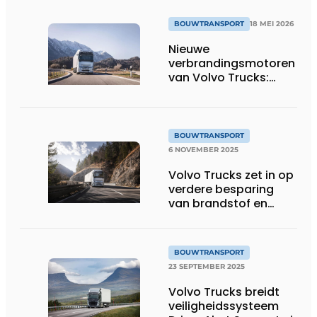
BOUWTRANSPORT
18 MEI 2026
Nieuwe
verbrandingsmotoren
van Volvo Trucks:
brandstofefficiënt en
geschikt voor
alternatieve
brandstoffen
BOUWTRANSPORT
6 NOVEMBER 2025
Volvo Trucks zet in op
verdere besparing
van brandstof en
CO2-uitstoot met
stop-start-
motortechnologie
BOUWTRANSPORT
23 SEPTEMBER 2025
Volvo Trucks breidt
veiligheidssysteem