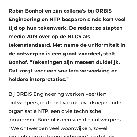
Robin Bonhof en zijn collega’s bij ORBIS
Engineering en NTP besparen sinds kort veel
tijd op hun tekenwerk. De reden: ze stapten
medio 2019 over op de NLCS als
tekenstandaard. Met name de uniformiteit in
de ontwerpen is een groot voordeel, stelt
Duurzaamheid & Innovatie
Bonhof. “Tekeningen zijn meteen duidelijk.
Dat zorgt voor een snellere verwerking en
Fundering
heldere interpretaties.”
Kopen/Huren/Leasen
Bij ORBIS Engineering werken veertien
Sloop & Recycling
ontwerpers, in dienst van de overkoepelende
organisatie NTP, een civieltechnische
Bouwtransport
aannemer. Bonhof is een van die ontwerpers.
Machines & Materieel
“We ontwerpen veel woonwijken, zowel
nieuwbouw als herinrichtingen”, vertelt hij.