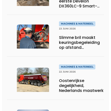
eerste Develon
DX360LC-9 Smart-
rupsgraafmachine in
gebruik
MACHINES & MATERIEEL
23 JUNI 2026
Slimme bril maakt
keuringsbegeleiding
op afstand
persoonlijk én
efficiënt
MACHINES & MATERIEEL
22 JUNI 2026
Oostenrijkse
degelijkheid,
Nederlands maatwerk