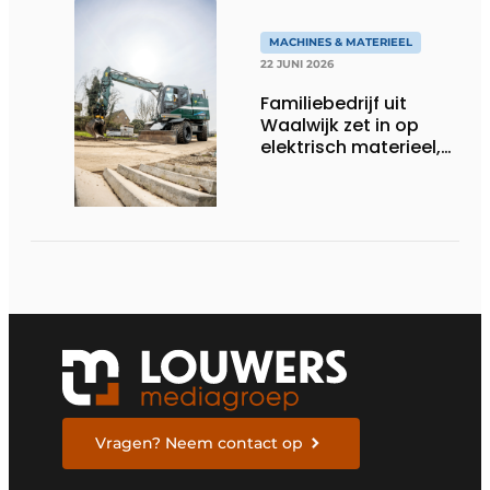
MACHINES & MATERIEEL
22 JUNI 2026
Familiebedrijf uit
Waalwijk zet in op
elektrisch materieel,
maar blijft nuchter
over tempo, techniek
en rendement
Vragen? Neem contact op