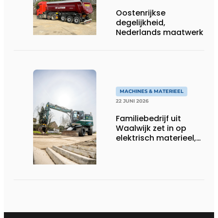
Oostenrijkse
degelijkheid,
Nederlands maatwerk
MACHINES & MATERIEEL
22 JUNI 2026
Familiebedrijf uit
Waalwijk zet in op
elektrisch materieel,
maar blijft nuchter
over tempo, techniek
en rendement