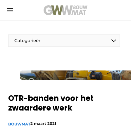
NL
EN
Categorieën
De Pen
Vrouw in de bouw
OTR-banden voor het
zwaardere werk
2 maart 2021
BOUWMAT