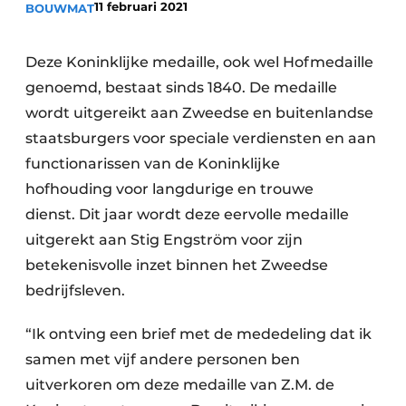
11 februari 2021
BOUWMAT
Deze Koninklijke medaille, ook wel Hofmedaille
genoemd, bestaat sinds 1840. De medaille
wordt uitgereikt aan Zweedse en buitenlandse
staatsburgers voor speciale verdiensten en aan
functionarissen van de Koninklijke
Duurzaamheid & Innovatie
hofhouding voor langdurige en trouwe
Fundering
dienst. Dit jaar wordt deze eervolle medaille
uitgerekt aan Stig Engström voor zijn
Kopen/Huren/Leasen
betekenisvolle inzet binnen het Zweedse
bedrijfsleven.
Sloop & Recycling
“Ik ontving een brief met de mededeling dat ik
Bouwtransport
samen met vijf andere personen ben
Machines & Materieel
uitverkoren om deze medaille van Z.M. de