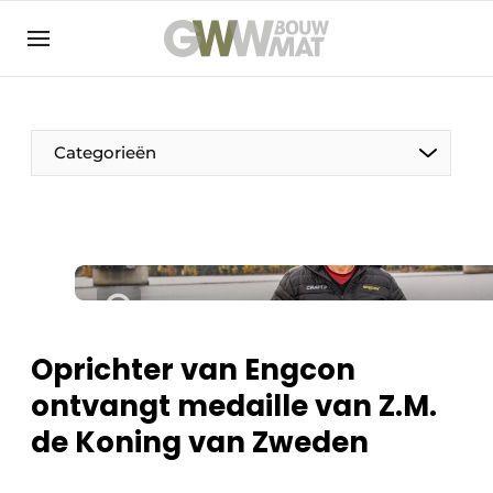
NL
EN
Categorieën
De Pen
Vrouw in de bouw
Oprichter van Engcon
ontvangt medaille van Z.M.
de Koning van Zweden