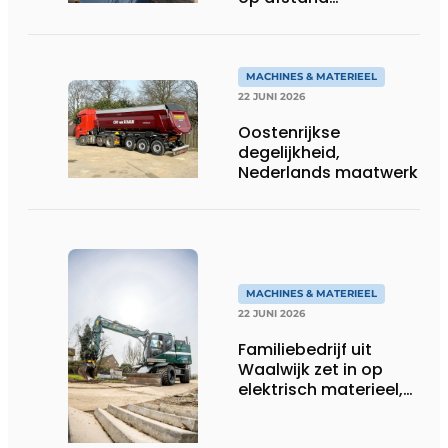
persoonlijk én
efficiënt
MACHINES & MATERIEEL
22 JUNI 2026
Oostenrijkse
degelijkheid,
Nederlands maatwerk
MACHINES & MATERIEEL
22 JUNI 2026
Familiebedrijf uit
Waalwijk zet in op
elektrisch materieel,
maar blijft nuchter
over tempo, techniek