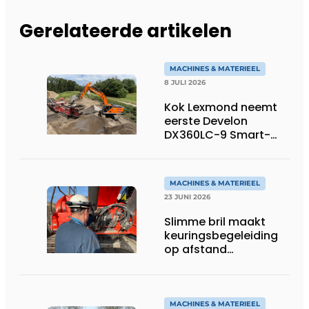
Gerelateerde artikelen
MACHINES & MATERIEEL
8 JULI 2026
Kok Lexmond neemt
eerste Develon
DX360LC-9 Smart-
rupsgraafmachine in
gebruik
MACHINES & MATERIEEL
23 JUNI 2026
Slimme bril maakt
keuringsbegeleiding
op afstand
persoonlijk én
efficiënt
MACHINES & MATERIEEL