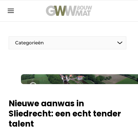
NL
EN
Categorieën
De Pen
Vrouw in de bouw
Nieuwe aanwas in
Sliedrecht: een echt tender
talent