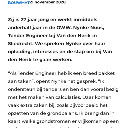
21 november 2020
BOUWMAT
Zij is 27 jaar jong en werkt inmiddels
anderhalf jaar in de GWW. Nynke Nuus,
Tender Engineer bij Van den Herik in
Sliedrecht. We spreken Nynke over haar
opleiding, interesses en de stap om bij Van
Duurzaamheid & Innovatie
den Herik te gaan werken.
Fundering
“Als Tender Engineer heb ik een breed pakket
Kopen/Huren/Leasen
aan taken”, opent Nynke het gesprek. “Ik
ondersteun bij tenders en ben dan vooral bezig
Sloop & Recycling
met het maken van calculaties. Daar komen
vaak extra zaken bij, zoals bijvoorbeeld het
Bouwtransport
opzetten van de grondbalans. Ik breng dan in
Machines & Materieel
kaart welke grondstromen er vrijkomen op een