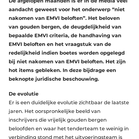
De afgelopen maanden is er in de media veel
aandacht geweest voor het onderwerp “niet
nakomen van EMVI beloften”. Het beloven
van gouden bergen, de deugdelijkheid van
bepaalde EMVI criteria, de handhaving van
EMVI beloften en het vraagstuk van de
redelijkheid indien boetes worden opgelegd
Duurzaamheid & Innovatie
bij niet nakomen van EMVI beloften. Het zijn
hot items gebleken. In deze bijdrage een
Fundering
beknopte juridische beschouwing.
Kopen/Huren/Leasen
De evolutie
Sloop & Recycling
Er is een duidelijke evolutie zichtbaar de laatste
jaren. Het oorspronkelijke beeld van
Bouwtransport
inschrijvers die vrijelijk gouden bergen
beloofden en waar het tenderteam te weinig in
Machines & Materieel
verbinding stond met het uitvoeringsteam is