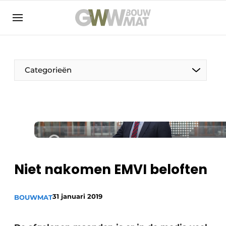
NL
EN
Categorieën
De Pen
Vrouw in de bouw
Niet nakomen EMVI beloften
31 januari 2019
BOUWMAT