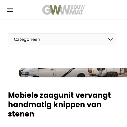
NL
EN
Categorieën
De Pen
Vrouw in de bouw
Mobiele zaagunit vervangt
handmatig knippen van
stenen