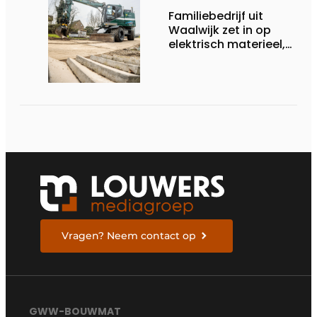
Familiebedrijf uit
Waalwijk zet in op
elektrisch materieel,
maar blijft nuchter
over tempo, techniek
en rendement
Vragen? Neem contact op
GWW-BOUWMAT