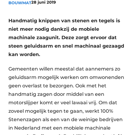
28 juni 2019
BOUWMAT
Handmatig knippen van stenen en tegels is
niet meer nodig dankzij de mobiele
machinale zaagunit. Deze zorgt ervoor dat
steen geluidsarm en snel machinaal gezaagd
kan worden.
Duurzaamheid & Innovatie
Gemeenten willen meestal dat aannemers zo
Fundering
geluidsarm mogelijk werken om omwonenden
Kopen/Huren/Leasen
geen overlast te bezorgen. Ook met het
handmatig zagen door middel van een
Sloop & Recycling
motorslijper komt er veel lawaai vrij. Om dat
zoveel mogelijk tegen te gaan, werkt 100%
Bouwtransport
Stenenzagen als een van de weinige bedrijven
Machines & Materieel
in Nederland met een mobiele machinale