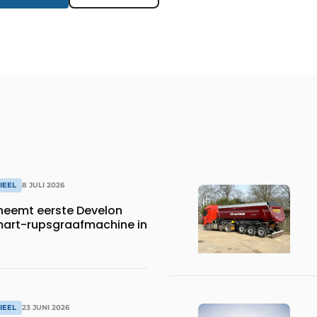
IEEL
8 JULI 2026
neemt eerste Develon
art-rupsgraafmachine in
IEEL
23 JUNI 2026