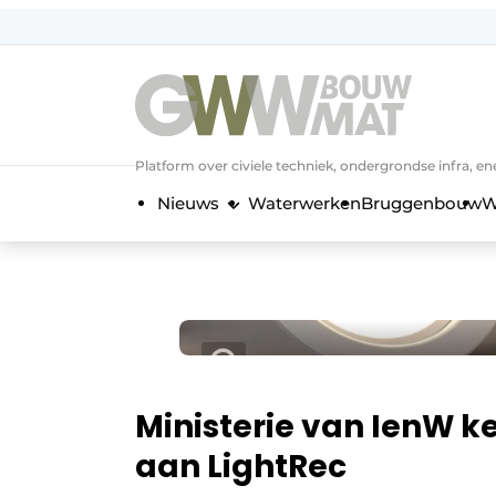
NL
EN
Platform over civiele techniek, ondergrondse infra,
Nieuws
Waterwerken
Bruggenbouw
W
Ministerie van IenW 
aan LightRec