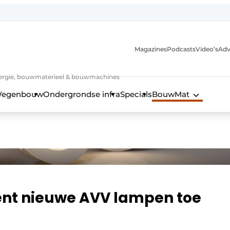
Magazines
Podcasts
Video’s
Adv
 energie, bouwmaterieel & bouwmachines
egenbouw
Ondergrondse infra
Specials
BouwMat
kent nieuwe AVV lampen toe