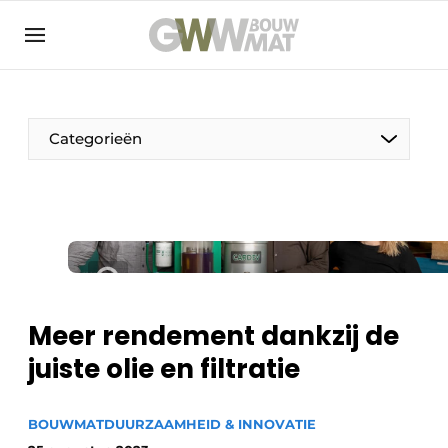
NL
EN
Categorieën
De Pen
Vrouw in de bouw
Meer rendement dankzij de
juiste olie en filtratie
BOUWMAT
DUURZAAMHEID & INNOVATIE