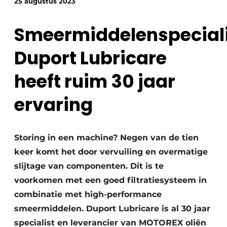
25 augustus 2023
Smeermiddelenspeciali
Duport Lubricare
heeft ruim 30 jaar
Duurzaamheid & Innovatie
ervaring
Fundering
Storing in een machine? Negen van de tien
Kopen/Huren/Leasen
keer komt het door vervuiling en overmatige
Sloop & Recycling
slijtage van componenten. Dit is te
voorkomen met een goed filtratiesysteem in
Bouwtransport
combinatie met high-performance
smeermiddelen. Duport Lubricare is al 30 jaar
Machines & Materieel
specialist en leverancier van MOTOREX oliën