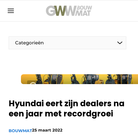
NL
EN
Categorieën
De Pen
Vrouw in de bouw
Hyundai eert zijn dealers na
een jaar met recordgroei
25 maart 2022
BOUWMAT