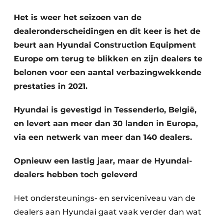
Het is weer het seizoen van de
dealeronderscheidingen en dit keer is het de
beurt aan Hyundai Construction Equipment
Europe om terug te blikken en zijn dealers te
belonen voor een aantal verbazingwekkende
prestaties in 2021.
Duurzaamheid & Innovatie
Hyundai is gevestigd in Tessenderlo, België,
Fundering
en levert aan meer dan 30 landen in Europa,
via een netwerk van meer dan 140 dealers.
Kopen/Huren/Leasen
Sloop & Recycling
Opnieuw een lastig jaar, maar de Hyundai-
dealers hebben toch geleverd
Bouwtransport
Het ondersteunings- en serviceniveau van de
Machines & Materieel
dealers aan Hyundai gaat vaak verder dan wat