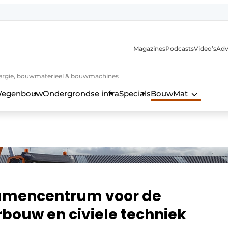
Magazines
Podcasts
Video’s
Adv
 energie, bouwmaterieel & bouwmachines
egenbouw
Ondergrondse infra
Specials
BouwMat
xamencentrum voor de
bouw en civiele techniek