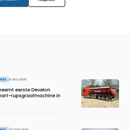
IEEL
8 JULI 2026
neemt eerste Develon
art-rupsgraafmachine in
IEEL
23 JUNI 2026