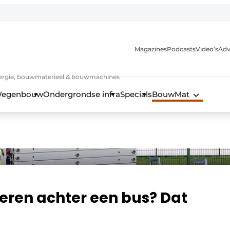
Magazines
Podcasts
Video’s
Adv
 energie, bouwmaterieel & bouwmachines
egenbouw
Ondergrondse infra
Specials
BouwMat
eren achter een bus? Dat