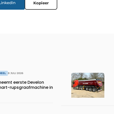
LinkedIn
Kopieer
IEEL
8 JULI 2026
neemt eerste Develon
art-rupsgraafmachine in