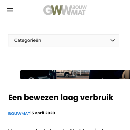
NL
EN
Categorieën
De Pen
Vrouw in de bouw
Een bewezen laag verbruik
13 april 2020
BOUWMAT