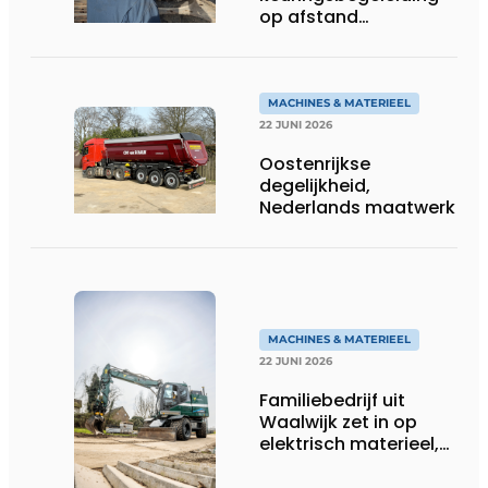
op afstand
persoonlijk én
efficiënt
MACHINES & MATERIEEL
22 JUNI 2026
Oostenrijkse
degelijkheid,
Nederlands maatwerk
MACHINES & MATERIEEL
22 JUNI 2026
Familiebedrijf uit
Waalwijk zet in op
elektrisch materieel,
maar blijft nuchter
over tempo, techniek