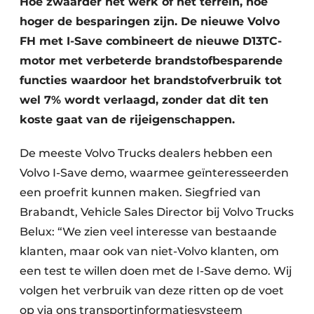
Hoe zwaarder het werk of het terrein, hoe
hoger de besparingen zijn. De nieuwe Volvo
FH met I-Save combineert de nieuwe D13TC-
motor met verbeterde brandstofbesparende
functies waardoor het brandstofverbruik tot
wel 7% wordt verlaagd, zonder dat dit ten
koste gaat van de rijeigenschappen.
Duurzaamheid & Innovatie
De meeste Volvo Trucks dealers hebben een
Fundering
Volvo I-Save demo, waarmee geïnteresseerden
een proefrit kunnen maken. Siegfried van
Kopen/Huren/Leasen
Brabandt, Vehicle Sales Director bij Volvo Trucks
Sloop & Recycling
Belux: “We zien veel interesse van bestaande
klanten, maar ook van niet-Volvo klanten, om
Bouwtransport
een test te willen doen met de I-Save demo. Wij
volgen het verbruik van deze ritten op de voet
Machines & Materieel
op via ons transportinformatiesysteem