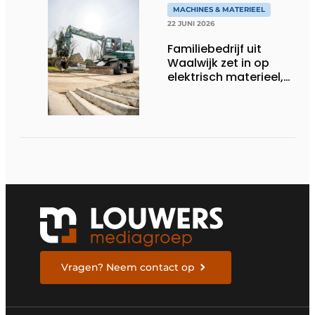
MACHINES & MATERIEEL
22 JUNI 2026
Familiebedrijf uit
Waalwijk zet in op
elektrisch materieel,
maar blijft nuchter
over tempo, techniek
en rendement
Vragen? Neem contact op