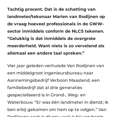
Tachtig procent. Dat is de schatting van
landmeter/tekenaar Marien van Rodijnen op
de vraag hoeveel professionals in de GWW-
sector inmiddels conform de NLCS tekenen.
“Gelukkig is dat inmiddels de overgrote
meerderheid. Want niets is zo vervelend als
Duurzaamheid & Innovatie
allemaal een andere taal spreken.”
Fundering
Vier jaar geleden verhuisde Van Rodijnen van
een middelgroot ingenieursbureau naar
Kopen/Huren/Leasen
Aannemingsbedrijf Verboon Maasland, een
Sloop & Recycling
familiebedrijf dat al drie generaties
gespecialiseerd is in Grond-, Weg- en
Bouwtransport
Waterbouw. “Er was één landmeter in dienst; ik
Machines & Materieel
ben erbij gekomen om hem op te volgen.” Van
Rodijnens werk is divers: vaak is hij van begin