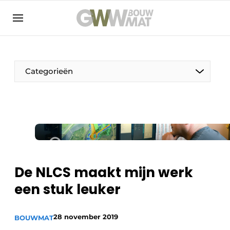
NL
EN
Categorieën
De Pen
Vrouw in de bouw
De NLCS maakt mijn werk
een stuk leuker
28 november 2019
BOUWMAT