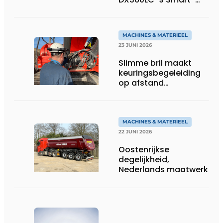
rupsgraafmachine in
gebruik
MACHINES & MATERIEEL
23 JUNI 2026
Slimme bril maakt
keuringsbegeleiding
op afstand
persoonlijk én
efficiënt
MACHINES & MATERIEEL
22 JUNI 2026
Oostenrijkse
degelijkheid,
Nederlands maatwerk