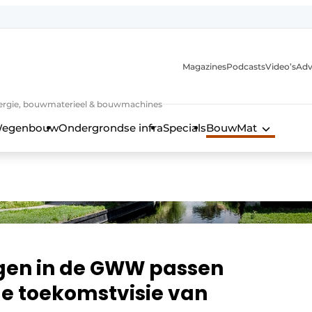
Magazines
Podcasts
Video’s
Adv
 energie, bouwmaterieel & bouwmachines
egenbouw
Ondergrondse infra
Specials
BouwMat
ngen in de GWW passen
me toekomstvisie van