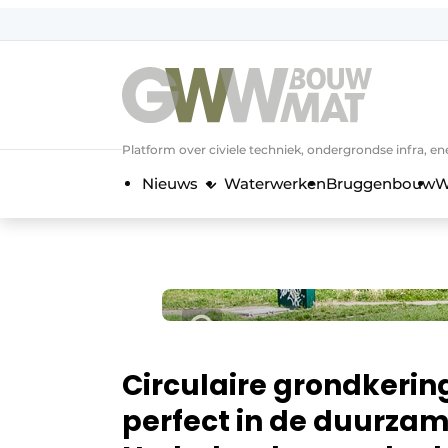
NL
EN
Platform over civiele techniek, ondergrondse infra,
Nieuws
Waterwerken
Bruggenbouw
W
Circulaire grondkeri
perfect in de duurza