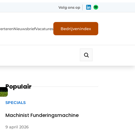
Volg ons op
Bedrijvenindex
erteren
Nieuwsbrief
Vacatures
Populair
SPECIALS
Machinist Funderingsmachine
9 april 2026