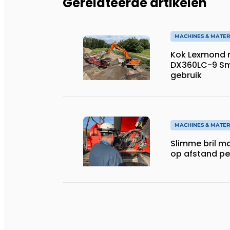
Gerelateerde artikelen
MACHINES & MATER
Kok Lexmond 
DX360LC-9 Sm
gebruik
MACHINES & MATER
Slimme bril m
op afstand per