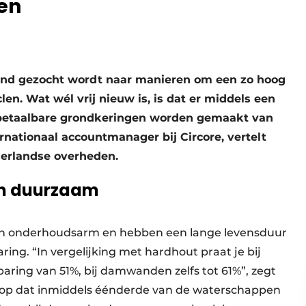
en
rland gezocht wordt naar manieren om een zo hoog
len. Wat wél vrij nieuw is, is dat er middels een
n betaalbare grondkeringen worden gemaakt van
ernationaal accountmanager bij Circore, vertelt
derlandse overheden.
én duurzaam
jn onderhoudsarm en hebben een lange levensduur
ng. “In vergelijking met hardhout praat je bij
aring van 51%, bij damwanden zelfs tot 61%”, zegt
van op dat inmiddels éénderde van de waterschappen