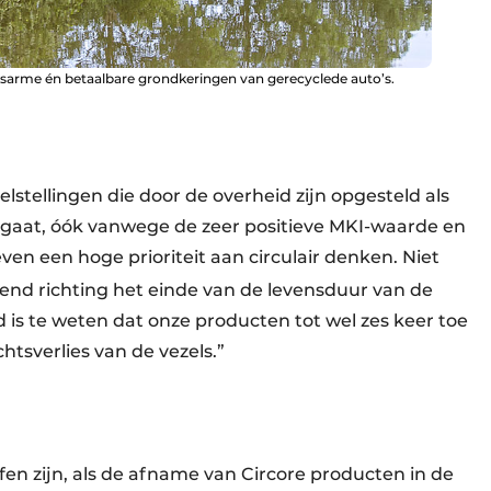
sarme én betaalbare grondkeringen van gerecyclede auto’s.
lstellingen die door de overheid zijn opgesteld als
t gaat, óók vanwege de zeer positieve MKI-waarde en
even een hoge prioriteit aan circulair denken. Niet
jkend richting het einde van de levensduur van de
 is te weten dat onze producten tot wel zes keer toe
tsverlies van de vezels.”
en zijn, als de afname van Circore producten in de