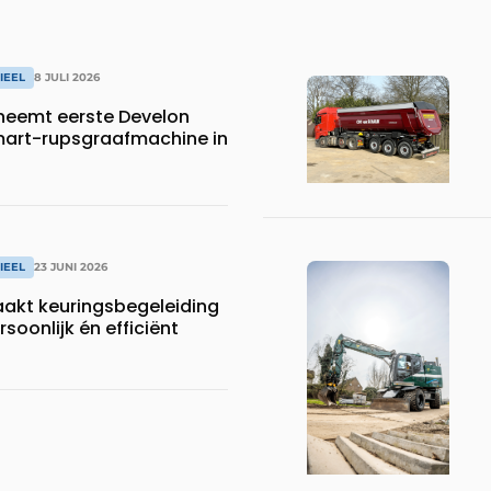
IEEL
8 JULI 2026
neemt eerste Develon
art-rupsgraafmachine in
IEEL
23 JUNI 2026
aakt keuringsbegeleiding
soonlijk én efficiënt