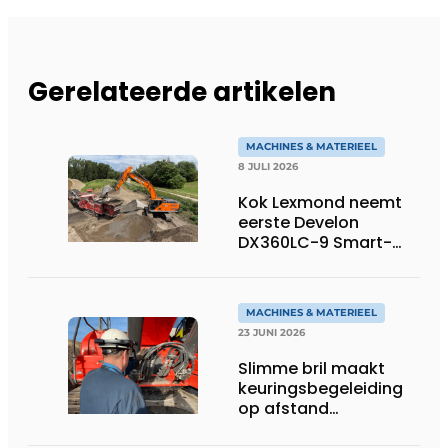
Gerelateerde artikelen
MACHINES & MATERIEEL
8 JULI 2026
Kok Lexmond neemt
eerste Develon
DX360LC-9 Smart-
rupsgraafmachine in
gebruik
MACHINES & MATERIEEL
23 JUNI 2026
Slimme bril maakt
keuringsbegeleiding
op afstand
persoonlijk én