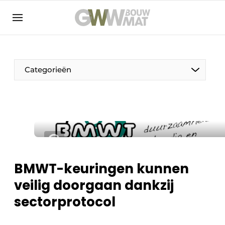
NL
EN
Categorieën
De Pen
Vrouw in de bouw
BMWT-keuringen kunnen
veilig doorgaan dankzij
sectorprotocol