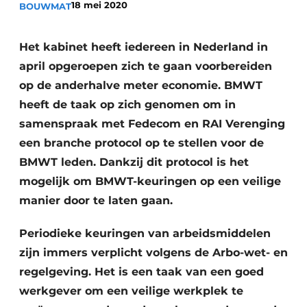
18 mei 2020
BOUWMAT
Het kabinet heeft iedereen in Nederland in
april opgeroepen zich te gaan voorbereiden
op de anderhalve meter economie. BMWT
heeft de taak op zich genomen om in
samenspraak met Fedecom en RAI Verenging
Duurzaamheid & Innovatie
een branche protocol op te stellen voor de
Fundering
BMWT leden. Dankzij dit protocol is het
mogelijk om BMWT-keuringen op een veilige
Kopen/Huren/Leasen
manier door te laten gaan.
Sloop & Recycling
Periodieke keuringen van arbeidsmiddelen
zijn immers verplicht volgens de Arbo-wet- en
Bouwtransport
regelgeving. Het is een taak van een goed
Machines & Materieel
werkgever om een veilige werkplek te