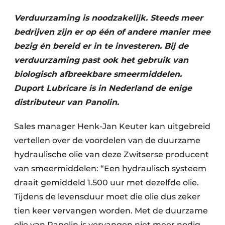
Verduurzaming is noodzakelijk. Steeds meer
bedrijven zijn er op één of andere manier mee
bezig én bereid er in te investeren. Bij de
verduurzaming past ook het gebruik van
biologisch afbreekbare smeermiddelen.
Duport Lubricare is in Nederland de enige
Duurzaamheid & Innovatie
distributeur van Panolin.
Fundering
Sales manager Henk-Jan Keuter kan uitgebreid
vertellen over de voordelen van de duurzame
Kopen/Huren/Leasen
hydraulische olie van deze Zwitserse producent
Sloop & Recycling
van smeermiddelen: “Een hydraulisch systeem
draait gemiddeld 1.500 uur met dezelfde olie.
Bouwtransport
Tijdens de levensduur moet die olie dus zeker
Machines & Materieel
tien keer vervangen worden. Met de duurzame
olie van Panolin is vervangen niet meer nodig,