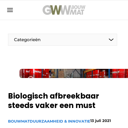
NL
EN
Categorieën
De Pen
Vrouw in de bouw
Biologisch afbreekbaar
steeds vaker een must
13 juli 2021
BOUWMAT
DUURZAAMHEID & INNOVATIE