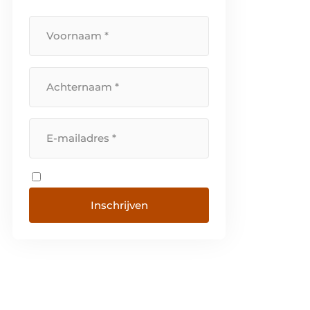
ruime keuze in zowel punt- als
lijnafwatering en alle soorten van
toegangssystemen zoals […]
Inschrijven