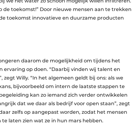
ij we het water zo schoon mogelijk willen infiltreren.
 op de toekomst!” Door nieuwe mensen aan te trekken
 in de toekomst innovatieve en duurzame producten
 jongeren daarom de mogelijkheid om tijdens het
en ervaring op doen. “Daarbij vinden wij talent en
 zegt Willy. “In het algemeen geldt bij ons: als we
 kans, bijvoorbeeld om intern de laatste stappen te
te begeleiding kan zo iemand zich verder ontwikkelen
angrijk dat we daar als bedrijf voor open staan”, zegt
n daar zelfs op aangepast worden, zodat het mensen
om te laten zien wat ze in hun mars hebben.