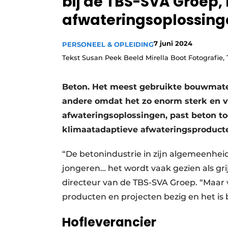
bij de TBS-SVA Groep, 
afwateringsoplossing
7 juni 2024
PERSONEEL & OPLEIDING
Tekst Susan Peek Beeld Mirella Boot Fotografie,
Beton. Het meest gebruikte bouwmater
andere omdat het zo enorm sterk en ve
afwateringsoplossingen, past beton toe
klimaatadaptieve afwateringsproduct
“De betonindustrie in zijn algemeenheid
jongeren… het wordt vaak gezien als grij
directeur van de TBS-SVA Groep. “Maar w
producten en projecten bezig en het is 
Hofleverancier