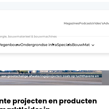
Magazines
Podcasts
Video’s
Adv
 energie, bouwmaterieel & bouwmachines
egenbouw
Ondergrondse infra
Specials
BouwMat
 aan grootschalige afwateringsprojecten zoals op luchthavens en
nte projecten en producten