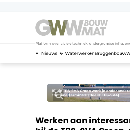
NL
EN
Platform over civiele techniek, ondergrondse infra,
Nieuws
Waterwerken
Bruggenbouw
W
Bij de TBS-SVA Groep werk je onder andere
containerterminals. (Beeld: TBS-SVA)
Werken aan interessa