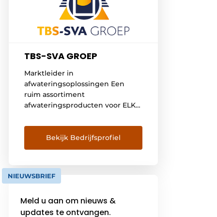
TBS-SVA GROEP
Marktleider in
afwateringsoplossingen Een
ruim assortiment
afwateringsproducten voor ELK
project Binnen de GWW
infrastructuur zijn wij als
marktleider in Nederland dé
Bekijk Bedrijfsprofiel
adviseur voor
afwateringsvraagstukken.
Innovatie, duurzaamheid en
NIEUWSBRIEF
veiligheid vormen hierbij de
basis van ons beleid en
Meld u aan om nieuws &
assortiment. Ons assortiment
updates te ontvangen.
onderscheidt zich door een