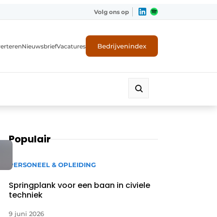
Volg ons op
Bedrijvenindex
erteren
Nieuwsbrief
Vacatures
Populair
PERSONEEL & OPLEIDING
Springplank voor een baan in civiele
techniek
9 juni 2026