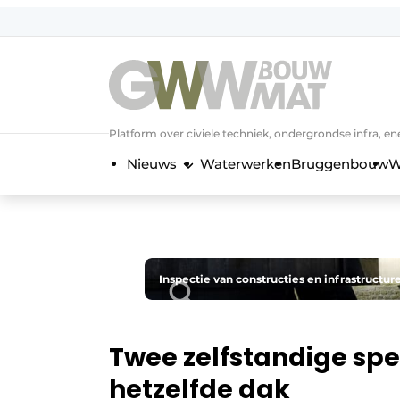
NL
EN
Platform over civiele techniek, ondergrondse infra,
Nieuws
Waterwerken
Bruggenbouw
W
Inspectie van constructies en infrastructur
Twee zelfstandige spe
hetzelfde dak