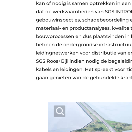
kan of nodig is samen optrekken in een 
dat de werkzaamheden van SGS INTRON 
gebouwinspecties, schadebeoordeling e
materiaal- en productanalyses, kwalitei
bouwprocessen en dus plaatsvinden in he
hebben de ondergrondse infrastructuur
leidingnetwerken voor distributie van en
SGS Roos+Bijl indien nodig de begeleidi
kabels en leidingen. Het spreekt voor z
gaan genieten van de gebundelde krach