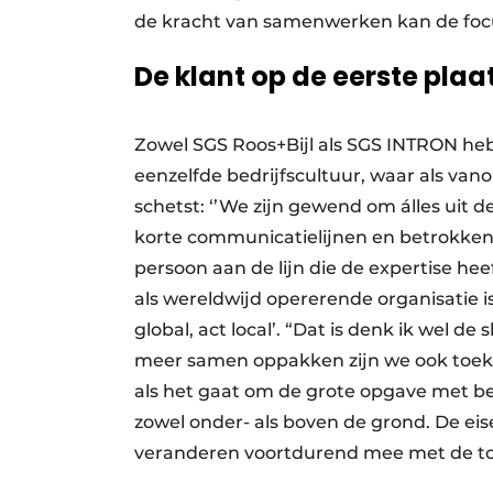
de kracht van samenwerken kan de focus
De klant op de eerste plaa
Zowel SGS Roos+Bijl als SGS INTRON he
eenzelfde bedrijfscultuur, waar als van
schetst: ‘’We zijn gewend om álles uit d
korte communicatielijnen en betrokkenhe
persoon aan de lijn die de expertise he
als wereldwijd opererende organisatie i
global, act local’. “Dat is denk ik wel d
meer samen oppakken zijn we ook toekom
als het gaat om de grote opgave met be
zowel onder- als boven de grond. De e
veranderen voortdurend mee met de t