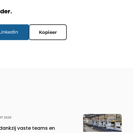
rder.
LinkedIn
Kopieer
RT 2026
 dankzij vaste teams en