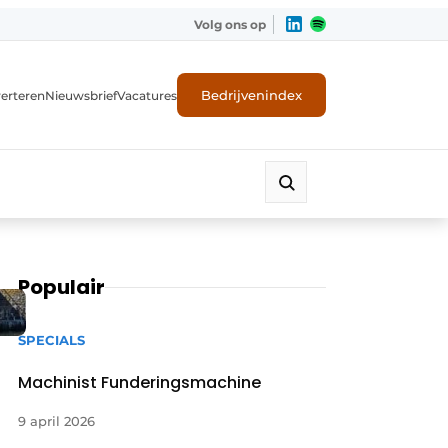
Volg ons op
Bedrijvenindex
erteren
Nieuwsbrief
Vacatures
Populair
SPECIALS
Machinist Funderingsmachine
9 april 2026