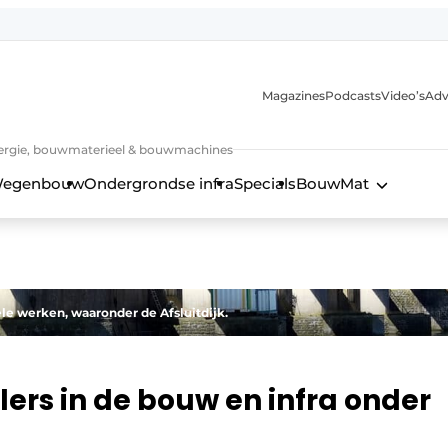
Magazines
Podcasts
Video’s
Adv
 energie, bouwmaterieel & bouwmachines
egenbouw
Ondergrondse infra
Specials
BouwMat
ele werken, waaronder de Afsluitdijk.
lers in de bouw en infra onder