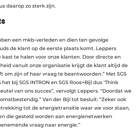
 daarop zo sterk zijn.
ts
bben een mkb-verleden en dien ten gevolge
ouds de klant op de eerste plaats komt. Leppers
e kast te halen voor onze klanten. Door directe en
id vanuit onze organisatie krijgt de klant altijd de
eft om zijn of haar vraag te beantwoorden.” Met SGS
s het bij SGS INTRON en SGS Roos+Bijl dus ‘Think
e sleutel van ons succes”, vervolgt Leppers. “Doordat we
stbestendig.” Van der Bijl tot besluit: “Zeker ook
trekking tot de energietransitie waar we voor staan,
isen die gesteld worden aan energienetwerken
oenemende vraag naar energie.’’