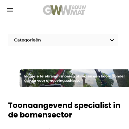
NL
EN
Categorieën
De Pen
Mobiele telekranen snoeien of rooien een boom zonder
Vrouw in de bouw
gevaar voor omgevingsschade.
Toonaangevend specialist in
de bomensector