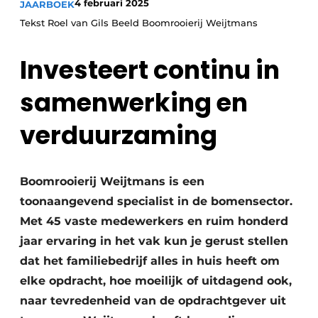
4 februari 2025
JAARBOEK
Tekst Roel van Gils Beeld Boomrooierij Weijtmans
Investeert continu in
samenwerking en
verduurzaming
Duurzaamheid & Innovatie
Fundering
Boomrooierij Weijtmans is een
Kopen/Huren/Leasen
toonaangevend specialist in de bomensector.
Met 45 vaste medewerkers en ruim honderd
Sloop & Recycling
jaar ervaring in het vak kun je gerust stellen
dat het familiebedrijf alles in huis heeft om
Bouwtransport
elke opdracht, hoe moeilijk of uitdagend ook,
Machines & Materieel
naar tevredenheid van de opdrachtgever uit