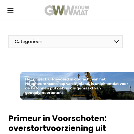
NL
EN
Categorieën
De Pen
Het project, uitgevoerd in opdracht van het
Vrouw in de bouw
Hoogheemraadschap van Rijnland, is uniek omdat voor
de betonnen put gebruik is gemaakt van
geopolymeerbeton.
Primeur in Voorschoten:
overstortvoorziening uit