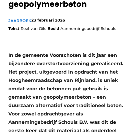
geopolymeerbeton
23 februari 2026
JAARBOEK
Tekst
Roel van Gils
Beeld
Aannemingsbedrijf Schouls
In de gemeente Voorschoten is dit jaar een
Duurzaamheid & Innovatie
bijzondere overstortvoorziening gerealiseerd.
Fundering
Het project, uitgevoerd in opdracht van het
Hoogheemraadschap van Rijnland, is uniek
Kopen/Huren/Leasen
omdat voor de betonnen put gebruik is
gemaakt van geopolymeerbeton – een
Sloop & Recycling
duurzaam alternatief voor traditioneel beton.
Bouwtransport
Voor zowel opdrachtgever als
Aannemingsbedrijf Schouls B.V. was dit de
Machines & Materieel
eerste keer dat dit materiaal als onderdeel