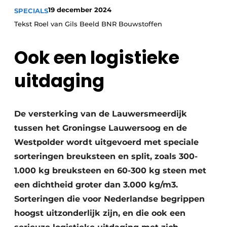
19 december 2024
SPECIALS
Tekst Roel van Gils Beeld BNR Bouwstoffen
Ook een logistieke
uitdaging
Duurzaamheid & Innovatie
De versterking van de Lauwersmeerdijk
Fundering
tussen het Groningse Lauwersoog en de
Kopen/Huren/Leasen
Westpolder wordt uitgevoerd met speciale
sorteringen breuksteen en split, zoals 300-
Sloop & Recycling
1.000 kg breuksteen en 60-300 kg steen met
een dichtheid groter dan 3.000 kg/m3.
Bouwtransport
Sorteringen die voor Nederlandse begrippen
Machines & Materieel
hoogst uitzonderlijk zijn, en die ook een