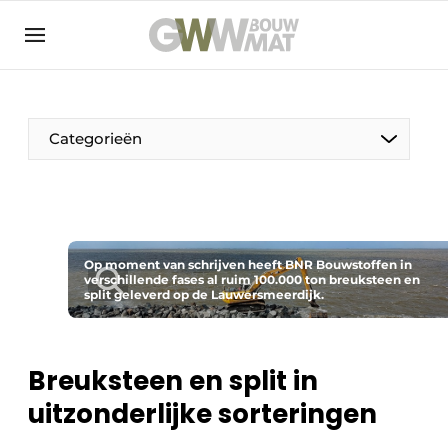
NL
EN
Categorieën
De Pen
Op moment van schrijven heeft BNR Bouwstoffen in
Vrouw in de bouw
verschillende fases al ruim 100.000 ton breuksteen en
split geleverd op de Lauwersmeerdijk.
Breuksteen en split in
uitzonderlijke sorteringen