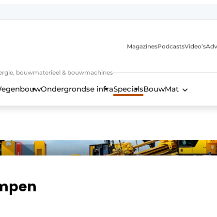
Magazines
Podcasts
Video’s
Adv
 energie, bouwmaterieel & bouwmachines
egenbouw
Ondergrondse infra
Specials
BouwMat
ompen