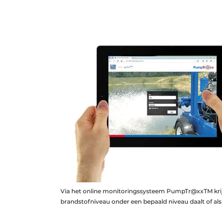
Via het online monitoringssysteem PumpTr@xxTM krijgt
brandstofniveau onder een bepaald niveau daalt of al