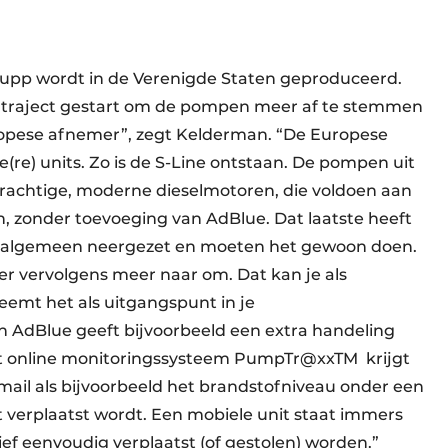
pp wordt in de Verenigde Staten geproduceerd.
keltraject gestart om de pompen meer af te stemmen
opese afnemer”, zegt Kelderman. “De Europese
re) units. Zo is de S-Line ontstaan. De pompen uit
achtige, moderne dieselmotoren, die voldoen aan
, zonder toevoeging van AdBlue. Dat laatste heeft
t algemeen neergezet en moeten het gewoon doen.
er vervolgens meer naar om. Dat kan je als
eemt het als uitgangspunt in je
n AdBlue geeft bijvoorbeeld een extra handeling
het online monitoringssysteem PumpTr@xxTM
krijgt
mail als bijvoorbeeld het brandstofniveau onder een
t verplaatst wordt. Een mobiele unit staat immers
ef eenvoudig verplaatst (of gestolen) worden.”