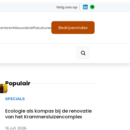
Volg ons op
Bedrijvenindex
erteren
Nieuwsbrief
Vacatures
Populair
SPECIALS
Ecologie als kompas bij de renovatie
van het Krammersluizencomplex
16 juli 2026