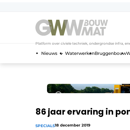
NL
EN
Platform over civiele techniek, ondergrondse infra,
Nieuws
Waterwerken
Bruggenbouw
W
86 jaar ervaring in p
18 december 2019
SPECIALS