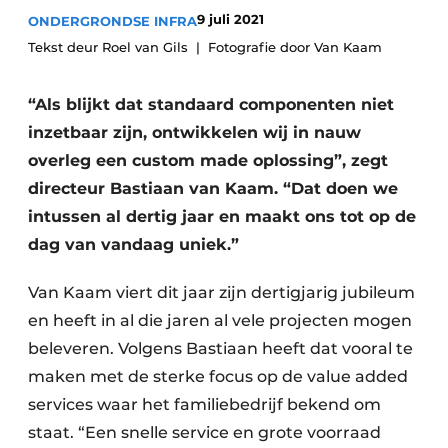
9 juli 2021
ONDERGRONDSE INFRA
Tekst deur Roel van Gils
Fotografie door Van Kaam
“Als blijkt dat standaard componenten niet
inzetbaar zijn, ontwikkelen wij in nauw
overleg een custom made oplossing”, zegt
directeur Bastiaan van Kaam. “Dat doen we
Duurzaamheid & Innovatie
intussen al dertig jaar en maakt ons tot op de
Fundering
dag van vandaag uniek.”
Kopen/Huren/Leasen
Van Kaam viert dit jaar zijn dertigjarig jubileum
en heeft in al die jaren al vele projecten mogen
Sloop & Recycling
beleveren. Volgens Bastiaan heeft dat vooral te
Bouwtransport
maken met de sterke focus op de value added
services waar het familiebedrijf bekend om
Machines & Materieel
staat. “Een snelle service en grote voorraad