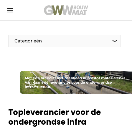
NL
EN
Categorieën
De Pen
Met een breed assortiment aan kunststof materialen is
Vrouw in de bouw
Van Kaam dé leverancier voor de ondergrondse
infrastructuur.
Topleverancier voor de
ondergrondse infra