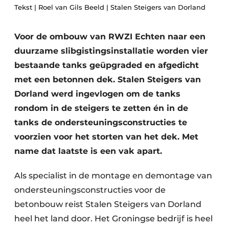
Tekst | Roel van Gils Beeld | Stalen Steigers van Dorland
Voor de ombouw van RWZI Echten naar een
duurzame slibgistingsinstallatie worden vier
bestaande tanks geüpgraded en afgedicht
met een betonnen dek. Stalen Steigers van
Dorland werd ingevlogen om de tanks
Duurzaamheid & Innovatie
rondom in de steigers te zetten én in de
Fundering
tanks de ondersteuningsconstructies te
voorzien voor het storten van het dek. Met
Kopen/Huren/Leasen
name dat laatste is een vak apart.
Sloop & Recycling
Als specialist in de montage en demontage van
Bouwtransport
ondersteuningsconstructies voor de
betonbouw reist Stalen Steigers van Dorland
Machines & Materieel
heel het land door. Het Groningse bedrijf is heel