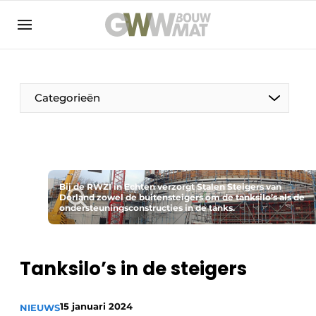
NL
EN
Categorieën
De Pen
Bij de RWZI in Echten verzorgt Stalen Steigers van
Vrouw in de bouw
Dorland zowel de buitensteigers om de tanksilo’s als de
ondersteuningsconstructies in de tanks.
Tanksilo’s in de steigers
15 januari 2024
NIEUWS