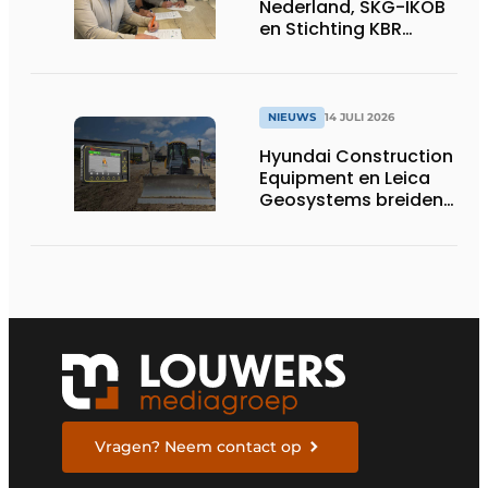
Nederland, SKG-IKOB
en Stichting KBR
Straatwerk
ondertekenen
intentieverklaring
voor één landelijke
NIEUWS
14 JULI 2026
kwaliteitsregeling
Hyundai Construction
voor straatwerk
Equipment en Leica
Geosystems breiden
hun aanbod van 3D
machinebesturing uit
naar de serie HD130A-
bulldozers
Vragen? Neem contact op