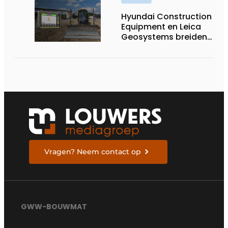
kwaliteitsregeling
Hyundai Construction
voor straatwerk
Equipment en Leica
Geosystems breiden
hun aanbod van 3D
machinebesturing uit
naar de serie HD130A-
bulldozers
Vragen? Neem contact op
GWW-BOUWMAT