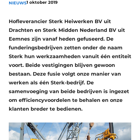
1 oktober 2019
NIEUWS
Hofleverancier Sterk Heiwerken BV uit
Drachten en Sterk Midden Nederland BV uit
Eemnes zijn vanaf heden gefuseerd. De
funderingsbedrijven zetten onder de naam
Sterk hun werkzaamheden vanuit één entiteit
Duurzaamheid & Innovatie
voort. Beide vestigingen blijven gewoon
Fundering
bestaan. Deze fusie volgt onze manier van
werken als één Sterk-bedrijf. De
Kopen/Huren/Leasen
samenvoeging van beide bedrijven is ingezet
om efficiencyvoordelen te behalen en onze
Sloop & Recycling
klanten breder te bedienen.
Bouwtransport
Machines & Materieel