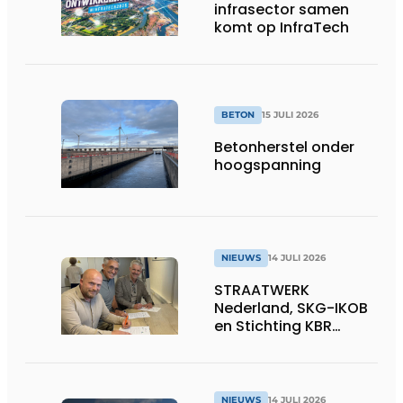
infrasector samen
komt op InfraTech
BETON
15 JULI 2026
Betonherstel onder
hoogspanning
NIEUWS
14 JULI 2026
STRAATWERK
Nederland, SKG-IKOB
en Stichting KBR
Straatwerk
ondertekenen
intentieverklaring
voor één landelijke
NIEUWS
14 JULI 2026