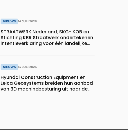
NIEUWS
14 JULI 2026
STRAATWERK Nederland, SKG-IKOB en
Stichting KBR Straatwerk ondertekenen
intentieverklaring voor één landelijke
kwaliteitsregeling voor straatwerk
NIEUWS
14 JULI 2026
Hyundai Construction Equipment en
Leica Geosystems breiden hun aanbod
van 3D machinebesturing uit naar de
serie HD130A-bulldozers