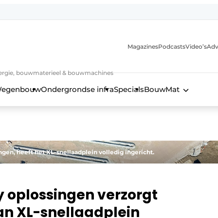
Magazines
Podcasts
Video’s
Adv
 energie, bouwmaterieel & bouwmachines
egenbouw
Ondergrondse infra
Specials
BouwMat
ngen, heeft het XL-snellaadplein volledig ingericht.
ty oplossingen verzorgt
an XL-snellaadplein