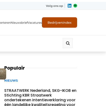
Volg ons op
Bedrijvenindex
erteren
Nieuwsbrief
Vacatures
Populair
NIEUWS
STRAATWERK Nederland, SKG-IKOB en
Stichting KBR Straatwerk
ondertekenen intentieverklaring voor
één landelijke kwaliteitsregeling voor