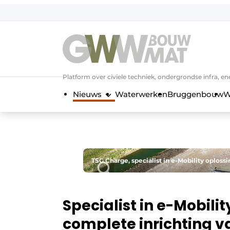
NL
EN
Platform over civiele techniek, ondergrondse infra,
Nieuws
Waterwerken
Bruggenbouw
W
TSG Charge, specialist in e-Mobility oplossi
Specialist in e-Mobili
complete inrichting v