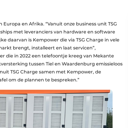
in Europa en Afrika. “Vanuit onze business unit TSG
hips met leveranciers van hardware en software
rijke daarvan is Kempower die via TSG Charge in vele
arkt brengt, installeert en laat servicen”,
r die in 2022 een telefoontje kreeg van Mekante
kversterking tussen Tiel en Waardenburg emissieloos
ij vanuit TSG Charge samen met Kempower, de
el om de plannen te bespreken.”