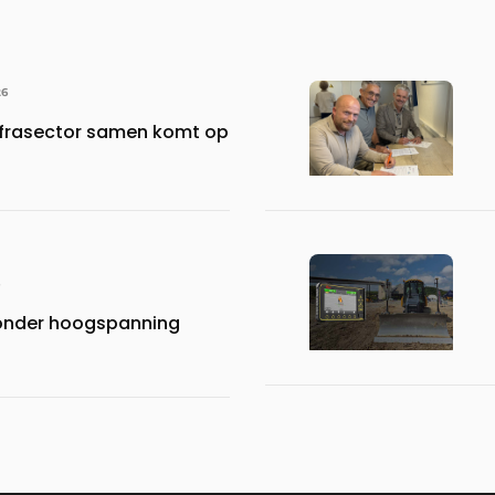
26
frasector samen komt op
 onder hoogspanning