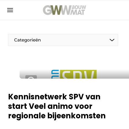
NL
EN
Categorieën
De Pen
Vrouw in de bouw
Kennisnetwerk SPV van
start Veel animo voor
regionale bijeenkomsten