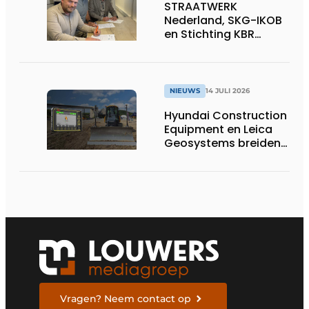
STRAATWERK
Nederland, SKG-IKOB
en Stichting KBR
Straatwerk
ondertekenen
intentieverklaring
voor één landelijke
NIEUWS
14 JULI 2026
kwaliteitsregeling
Hyundai Construction
voor straatwerk
Equipment en Leica
Geosystems breiden
hun aanbod van 3D
machinebesturing uit
naar de serie HD130A-
bulldozers
Vragen? Neem contact op