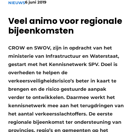
6 juni 2019
NIEUWS
Veel animo voor regionale
bijeenkomsten
CROW en SWOV, zijn in opdracht van het
Duurzaamheid & Innovatie
ministerie van Infrastructuur en Waterstaat,
gestart met het Kennisnetwerk SPV. Doel is
Fundering
overheden te helpen de
verkeersveiligheidsrisico’s beter in kaart te
Kopen/Huren/Leasen
brengen en de risico gestuurde aanpak
Sloop & Recycling
verder te ontwikkelen. Daarmee werkt het
kennisnetwerk mee aan het terugdringen van
Bouwtransport
het aantal verkeersslachtoffers. De eerste
regionale bijeenkomst ter ondersteuning van
Machines & Materieel
provincies, regio’s en gemeenten op het