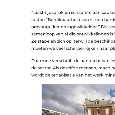
Naast tijdsdruk en schaarste aan capac
factor: “Bereikbaarheid vormt een har
omvangrijker en ingewikkelder.” Divisie
samenloop van al die ontwikkelingen is
Ze stapelen zich op, terwijl de beschikb
moeten we veel scherper kijken naar p
Daarmee verschuift de aandacht van los
de sector. Als dezelfde mensen, machine
wordt de organisatie van het werk minste