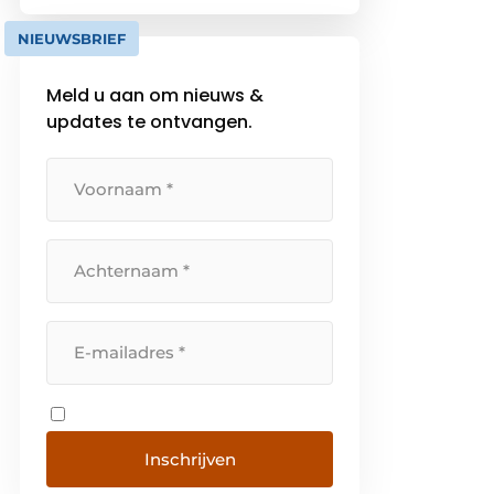
koppelen aan de juiste
NIEUWSBRIEF
technieken. Wij snappen hoe
partijen zo samenwerken […]
Meld u aan om nieuws &
updates te ontvangen.
Inschrijven