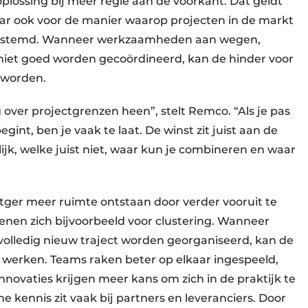
oplossing bij meer regie aan de voorkant. Dat geldt
ar ook voor de manier waarop projecten in de markt
gestemd. Wanneer werkzaamheden aan wegen,
niet goed worden gecoördineerd, kan de hinder voor
 worden.
ver projectgrenzen heen”, stelt Remco. “Als je pas
int, ben je vaak te laat. De winst zit juist aan de
jk, welke juist niet, waar kun je combineren en waar
ger meer ruimte ontstaan door verder vooruit te
nen zich bijvoorbeeld voor clustering. Wanneer
s volledig nieuw traject worden georganiseerd, kan de
r werken. Teams raken beter op elkaar ingespeeld,
novaties krijgen meer kans om zich in de praktijk te
he kennis zit vaak bij partners en leveranciers. Door