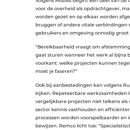
Volgens Mobilis begint een deel van de 
voor de overheid als opdrachtgever, ma
worden gezet en op elkaar worden af
bruggen of andere vitale verbindingen 
gebruikers en omgeving onnodig groot
“Bereikbaarheid vraagt om afstemming o
gaat sturen wanneer het werk al bijna beg
voorkant: welke projecten kunnen tegeli
moet je faseren?”
Ook bij aanbestedingen kan volgens Rut
kijken. Repeteerbare werkzaamheden le
vergelijkbare projecten niet telkens al
sector kennis vasthouden en efficiënte
processen worden voorspelbaarder en in
bewijzen. Remco licht toe: “Specialistisc