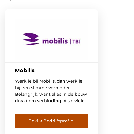
Mobilis
Werk je bij Mobilis, dan werk je
bij een slimme verbinder.
Belangrijk, want alles in de bouw
draait om verbinding. Als civiele
aannemer zijn wij
gespecialiseerd in projecten in
de betonbouw. Als onderdeel
Bekijk Bedrijfsprofiel
van TBI heeft Mobilis het
vermogen om het juiste team te