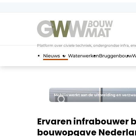
NL
EN
Platform over civiele techniek, ondergrondse infra,
Nieuws
Waterwerken
Bruggenbouw
W
Mobilis werkt aan de uitbreiding en verzw
Ervaren infrabouwer b
bouwopgave Nederla