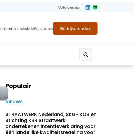
Volg ons op
Bedrijvenindex
erteren
Nieuwsbrief
Vacatures
Populair
NIEUWS
STRAATWERK Nederland, SKG-IKOB en
Stichting KBR Straatwerk
ondertekenen intentieverklaring voor
één landelijke kwaliteitsregeling voor