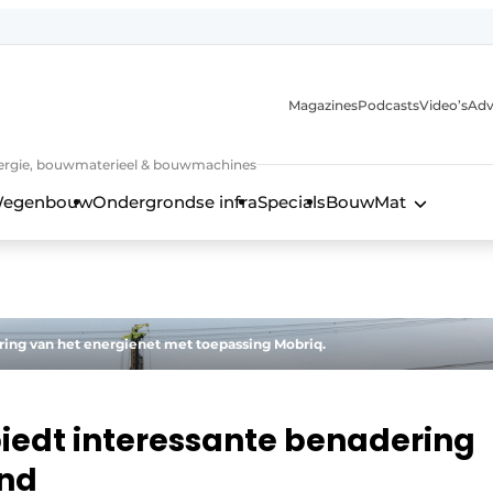
Magazines
Podcasts
Video’s
Adv
 energie, bouwmaterieel & bouwmachines
egenbouw
Ondergrondse infra
Specials
BouwMat
aring van het energienet met toepassing Mobriq.
iedt interessante benadering
nd