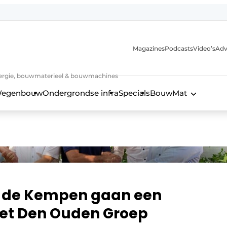
Magazines
Podcasts
Video’s
Adv
 energie, bouwmaterieel & bouwmachines
egenbouw
Ondergrondse infra
Specials
BouwMat
 de Kempen gaan een
et Den Ouden Groep