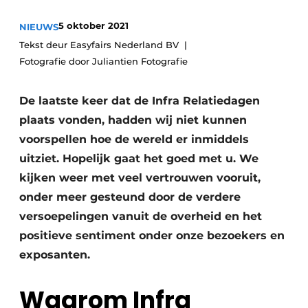
5 oktober 2021
NIEUWS
Tekst deur Easyfairs Nederland BV
Fotografie door Juliantien Fotografie
De laatste keer dat de Infra Relatiedagen
plaats vonden, hadden wij niet kunnen
Duurzaamheid & Innovatie
voorspellen hoe de wereld er inmiddels
uitziet. Hopelijk gaat het goed met u. We
Fundering
kijken weer met veel vertrouwen vooruit,
Kopen/Huren/Leasen
onder meer gesteund door de verdere
versoepelingen vanuit de overheid en het
Sloop & Recycling
positieve sentiment onder onze bezoekers en
Bouwtransport
exposanten.
Machines & Materieel
Waarom Infra