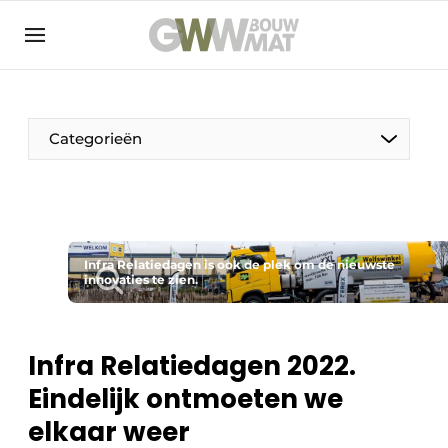
NL
EN
Categorieën
De Pen
Infra Relatiedagen is ook de plek om de nieuwste
Vrouw in de bouw
innovaties te zien.
​Infra Relatiedagen 2022.
Eindelijk ontmoeten we
elkaar weer