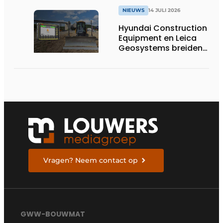
voor één landelijke
NIEUWS
14 JULI 2026
kwaliteitsregeling
Hyundai Construction
voor straatwerk
Equipment en Leica
Geosystems breiden
hun aanbod van 3D
machinebesturing uit
naar de serie HD130A-
bulldozers
Vragen? Neem contact op
GWW-BOUWMAT