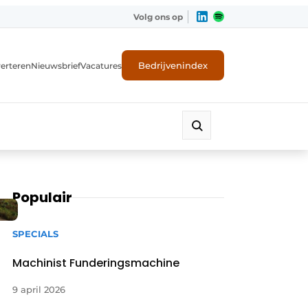
Volg ons op
Bedrijvenindex
erteren
Nieuwsbrief
Vacatures
Populair
SPECIALS
Machinist Funderingsmachine
9 april 2026