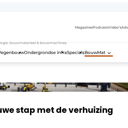
Magazines
Podcasts
Video’s
Adv
 energie, bouwmaterieel & bouwmachines
egenbouw
Ondergrondse infra
Specials
BouwMat
uwe stap met de verhuizing