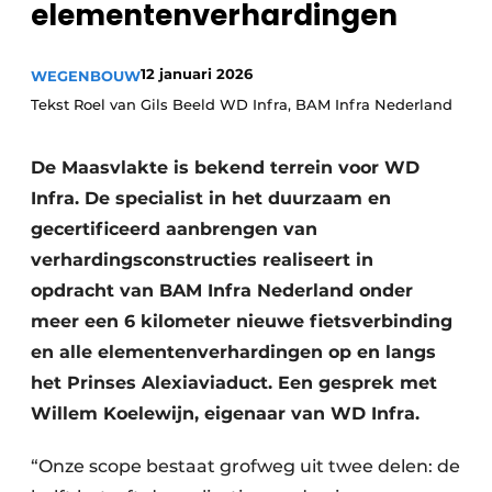
elementenverhardingen
12 januari 2026
WEGENBOUW
Tekst Roel van Gils Beeld WD Infra, BAM Infra Nederland
De Maasvlakte is bekend terrein voor WD
Infra. De specialist in het duurzaam en
Duurzaamheid & Innovatie
gecertificeerd aanbrengen van
Fundering
verhardingsconstructies realiseert in
opdracht van BAM Infra Nederland onder
Kopen/Huren/Leasen
meer een 6 kilometer nieuwe fietsverbinding
en alle elementenverhardingen op en langs
Sloop & Recycling
het Prinses Alexiaviaduct. Een gesprek met
Bouwtransport
Willem Koelewijn, eigenaar van WD Infra.
Machines & Materieel
“Onze scope bestaat grofweg uit twee delen: de