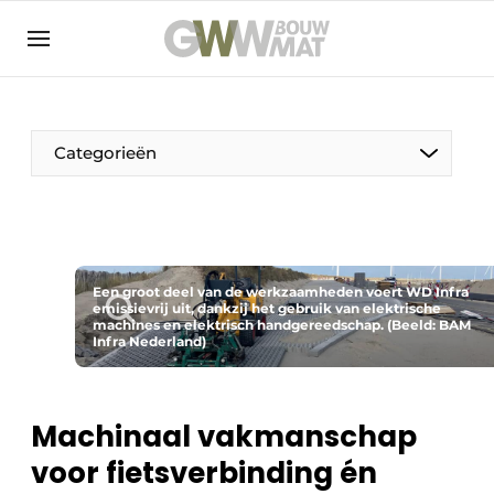
NL
EN
Categorieën
De Pen
Een groot deel van de werkzaamheden voert WD Infra
Vrouw in de bouw
emissievrij uit, dankzij het gebruik van elektrische
machines en elektrisch handgereedschap. (Beeld: BAM
Infra Nederland)
Machinaal vakmanschap
voor fietsverbinding én