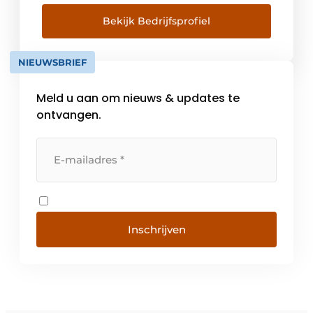
van TBI heeft Mobilis het vermogen om het
juiste team te koppelen aan de juiste
Bekijk Bedrijfsprofiel
technieken. Wij snappen hoe partijen zo
samenwerken […]
NIEUWSBRIEF
Meld u aan om nieuws & updates te
ontvangen.
Inschrijven