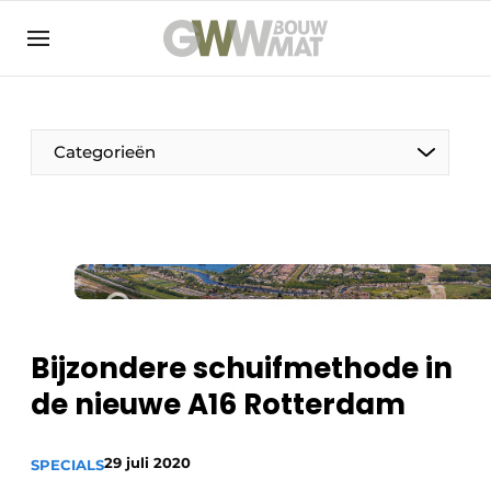
NL
EN
Categorieën
De Pen
Vrouw in de bouw
Bijzondere schuifmethode in
de nieuwe A16 Rotterdam
29 juli 2020
SPECIALS