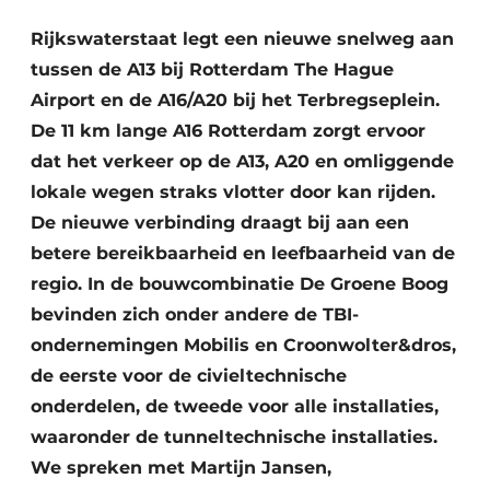
Rijkswaterstaat legt een nieuwe snelweg aan
tussen de A13 bij Rotterdam The Hague
Airport en de A16/A20 bij het Terbregseplein.
De 11 km lange A16 Rotterdam zorgt ervoor
dat het verkeer op de A13, A20 en omliggende
lokale wegen straks vlotter door kan rijden.
Duurzaamheid & Innovatie
De nieuwe verbinding draagt bij aan een
betere bereikbaarheid en leefbaarheid van de
Fundering
regio. In de bouwcombinatie De Groene Boog
Kopen/Huren/Leasen
bevinden zich onder andere de TBI-
ondernemingen Mobilis en Croonwolter&dros,
Sloop & Recycling
de eerste voor de civieltechnische
Bouwtransport
onderdelen, de tweede voor alle installaties,
waaronder de tunneltechnische installaties.
Machines & Materieel
We spreken met Martijn Jansen,