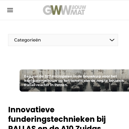
NL
EN
Categorieën
De Pen
Een van de 327 micropalen in de bouwkuip voor het
Vrouw in de bouw
koelwatergebouw op het terrein van de nog te bouwen
Pallas-reactor in Petten.
Innovatieve
funderingstechnieken bij
PALLAS en de A10 Zuidas