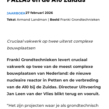
27 februari 2026
JAARBOEK
Tekst
Armand Landman |
Beeld
Franki Grondtechnieken
Cruciaal vakwerk op twee uiterst complexe
Duurzaamheid & Innovatie
bouwplaatsen
Fundering
Franki Grondtechnieken levert cruciaal
vakwerk op twee van de meest complexe
Kopen/Huren/Leasen
bouwplaatsen van Nederland: de nieuwe
Sloop & Recycling
nucleaire reactor in Petten en de verbreding
van de A10 bij de Zuidas. Directeur Uitvoering
Bouwtransport
Jan Leen van der Vlies blikt terug en vooruit.
Machines & Materieel
“Het zijn projecten waar je als grondtechnisch