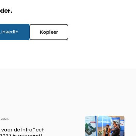
rder.
LinkedIn
Kopieer
 2026
g voor de InfraTech
 2027 is geopend!