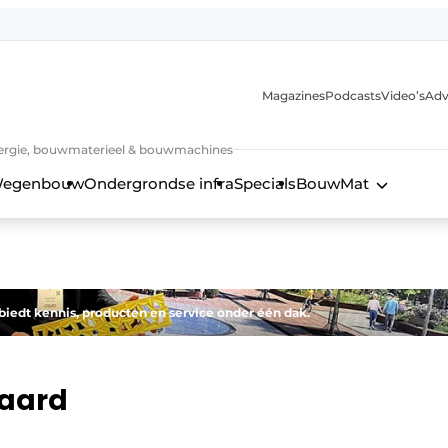
Magazines
Podcasts
Video’s
Adv
 energie, bouwmaterieel & bouwmachines
egenbouw
Ondergrondse infra
Specials
BouwMat
iedt kennis, producten en service onder één dak.
waard