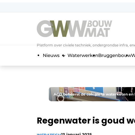
NL
EN
Platform over civiele techniek, ondergrondse infra,
Nieuws
Waterwerken
Bruggenbouw
W
ACO beheerst de complete waterketen en b
Regenwater is goud 
13 januari 2025