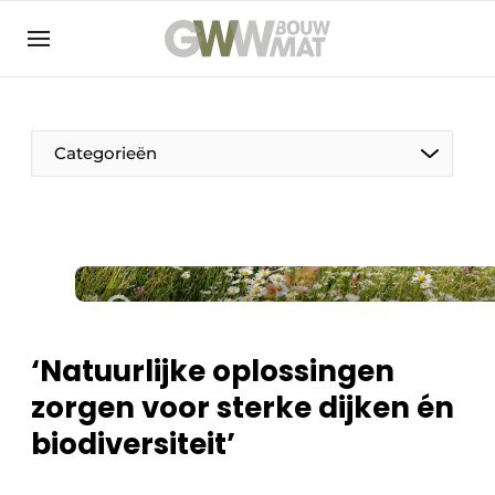
NL
EN
Categorieën
De Pen
Vrouw in de bouw
‘Natuurlijke oplossingen
zorgen voor sterke dijken én
biodiversiteit’