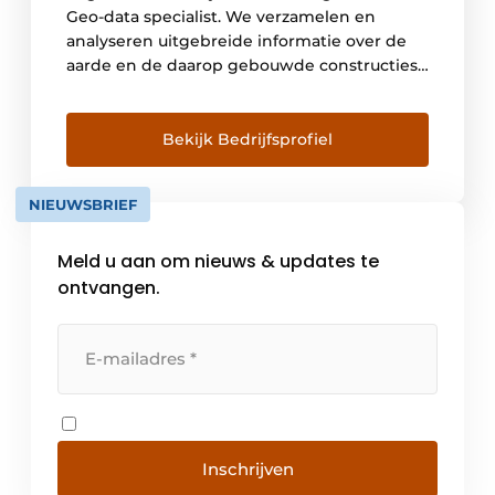
Geo-data specialist. We verzamelen en
analyseren uitgebreide informatie over de
aarde en de daarop gebouwde constructies.
Door geïntegreerde data-acquisitie, analyse
en advies, maken we met Geo-data
inzichtelijk wat nodig is om onze klanten te
Bekijk Bedrijfsprofiel
helpen hun assets op een veilige, duurzame
en efficiënte manier te ontwerpen, bouwen
NIEUWSBRIEF
en exploiteren. We […]
Meld u aan om nieuws & updates te
ontvangen.
Inschrijven