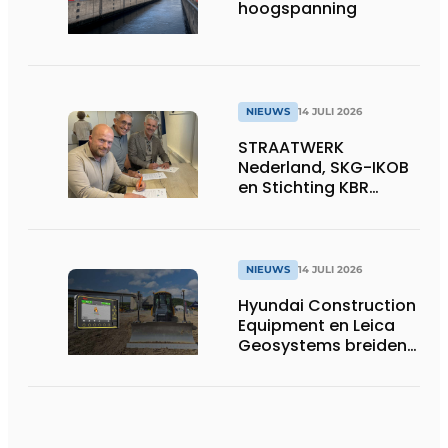
hoogspanning
NIEUWS
14 JULI 2026
STRAATWERK
Nederland, SKG-IKOB
en Stichting KBR
Straatwerk
ondertekenen
intentieverklaring
voor één landelijke
NIEUWS
14 JULI 2026
kwaliteitsregeling
Hyundai Construction
voor straatwerk
Equipment en Leica
Geosystems breiden
hun aanbod van 3D
machinebesturing uit
naar de serie HD130A-
bulldozers