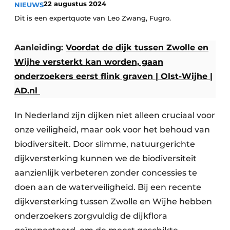
22 augustus 2024
NIEUWS
Dit is een expertquote van Leo Zwang, Fugro.
Aanleiding:
Voordat de dijk tussen Zwolle en
Wijhe versterkt kan worden, gaan
onderzoekers eerst flink graven | Olst-Wijhe |
AD.nl
Duurzaamheid & Innovatie
In Nederland zijn dijken niet alleen cruciaal voor
Fundering
onze veiligheid, maar ook voor het behoud van
Kopen/Huren/Leasen
biodiversiteit. Door slimme, natuurgerichte
dijkversterking kunnen we de biodiversiteit
Sloop & Recycling
aanzienlijk verbeteren zonder concessies te
doen aan de waterveiligheid. Bij een recente
Bouwtransport
dijkversterking tussen Zwolle en Wijhe hebben
Machines & Materieel
onderzoekers zorgvuldig de dijkflora