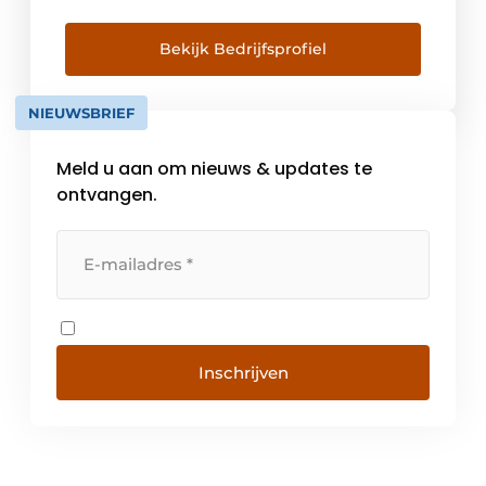
van de onderneming verbonden. Creativiteit
en innovatie zijn ook tegenwoordig de basis
Bekijk Bedrijfsprofiel
voor trendsettende engineering. In
Nederland viert Keller
NIEUWSBRIEF
Funderingstechnieken B.V. dit jaar […]
Meld u aan om nieuws & updates te
ontvangen.
Inschrijven