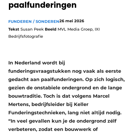
paalfunderingen
26 mei 2026
FUNDEREN / SONDEREN
Tekst
Susan Peek
Beeld
MVL Media Groep, IXI
Bedrijfsfotografie
Duurzaamheid & Innovatie
In Nederland wordt bij
Fundering
funderingsvraagstukken nog vaak als eerste
gedacht aan paalfunderingen. Op zich logisch,
Kopen/Huren/Leasen
gezien de onstabiele ondergrond en de lange
bouwtraditie. Toch is dat volgens Marcel
Sloop & Recycling
Mertens, bedrijfsleider bij Keller
Bouwtransport
Funderingstechnieken, lang niet altijd nodig.
“In veel gevallen kun je de ondergrond zélf
Machines & Materieel
verbeteren, zodat een bouwwerk of