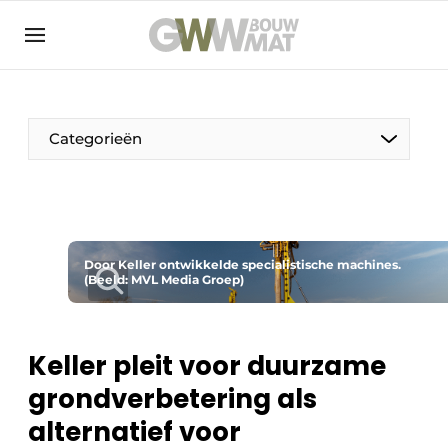
NL
EN
Categorieën
De Pen
Door Keller ontwikkelde specialistische machines.
Vrouw in de bouw
(Beeld: MVL Media Groep)
Keller pleit voor duurzame
grondverbetering als
alternatief voor