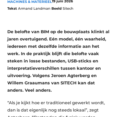
19 juni 2026
MACHINES & MATERIEEL
Tekst
Armand Landman
Beeld
Sitech
De belofte van BIM op de bouwplaats klinkt al
jaren overtuigend. Eén model, één waarheid,
iedereen met dezelfde informatie aan het
Duurzaamheid & Innovatie
werk. In de praktijk blijft die belofte vaak
steken in losse bestanden, USB-sticks en
Fundering
interpretatieverschillen tussen kantoor en
Kopen/Huren/Leasen
uitvoering. Volgens Jeroen Agterberg en
Willem Graaumans van SITECH kan dat
Sloop & Recycling
anders. Veel anders.
Bouwtransport
“Als je kijkt hoe er traditioneel gewerkt wordt,
Machines & Materieel
dan is dat eigenlijk nog steeds lokaal”, zegt