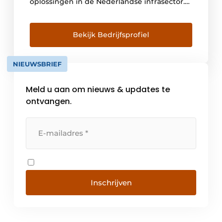
oplossingen in de Nederlandse infrasector.
Dit doen we door kwaliteitsproducten en
diensten te leveren die onze klanten helpen
om hun projecten sneller, slimmer en
Bekijk Bedrijfsprofiel
duurzamer uit te voeren. We geloven in de
kracht van verbinding tussen de digitale
NIEUWSBRIEF
wereld en het bouwproject.” Trimble […]
Meld u aan om nieuws & updates te
ontvangen.
Inschrijven