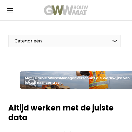
NL
EN
Categorieën
De Pen
Met Trimble WorksManager verschuift die werkwijze van
Vrouw in de bouw
lokaal naar centraal.
Altijd werken met de juiste
data