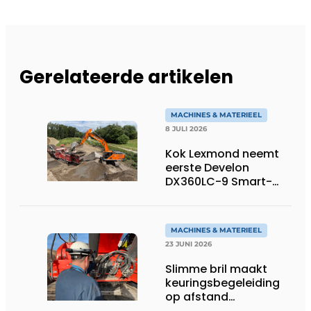
Gerelateerde artikelen
MACHINES & MATERIEEL
8 JULI 2026
Kok Lexmond neemt
eerste Develon
DX360LC-9 Smart-
rupsgraafmachine in
gebruik
MACHINES & MATERIEEL
23 JUNI 2026
Slimme bril maakt
keuringsbegeleiding
op afstand
persoonlijk én