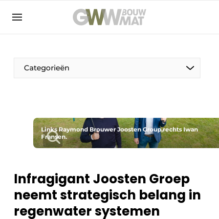
NL
EN
Categorieën
De Pen
Links Raymond Brouwer Joosten Group,rechts Iwan
Vrouw in de bouw
Fransen.
Infragigant Joosten Groep
neemt strategisch belang in
regenwater systemen