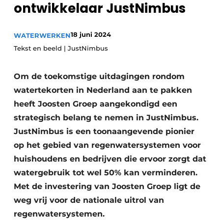
ontwikkelaar JustNimbus
18 juni 2024
WATERWERKEN
Tekst en beeld | JustNimbus
Om de toekomstige uitdagingen rondom
watertekorten in Nederland aan te pakken
Duurzaamheid & Innovatie
heeft Joosten Groep aangekondigd een
Fundering
strategisch belang te nemen in JustNimbus.
JustNimbus is een toonaangevende pionier
Kopen/Huren/Leasen
op het gebied van regenwatersystemen voor
huishoudens en bedrijven die ervoor zorgt dat
Sloop & Recycling
watergebruik tot wel 50% kan verminderen.
Bouwtransport
Met de investering van Joosten Groep ligt de
weg vrij voor de nationale uitrol van
Machines & Materieel
regenwatersystemen.