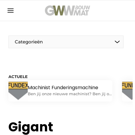
NL
EN
Categorieën
De Pen
ACTUELE
Vrouw in de bouw
Machinist Funderingsmachine
Ben jij onze nieuwe machinist? Ben jij op
zoek naar een uitdagende baan als
machinist op één van onze
funderingsmachines? Heb je ervaring
met het zelfstandig verrichten van alle
Gigant
werkzaamheden die verband houden
met bedienen van en dagelijks