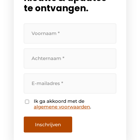
te ontvangen.
Uw
voornaam
Uw
Duurzaamheid & Innovatie
achternaam
Fundering
Uw
e-
Kopen/Huren/Leasen
mailadres
Ik ga akkoord met de
Sloop & Recycling
Instemming
algemene voorwaarden
.
Bouwtransport
Inschrijven
Machines & Materieel