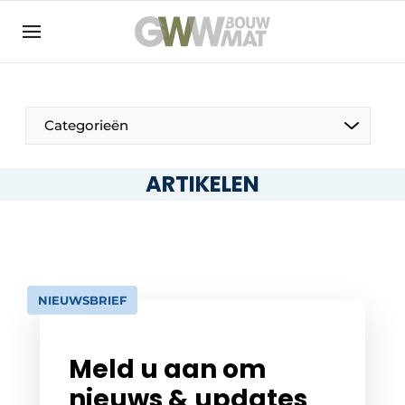
NL
EN
Categorieën
ARTIKELEN
De Pen
Vrouw in de bouw
NIEUWSBRIEF
Meld u aan om
nieuws & updates