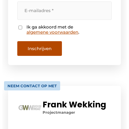
Uw
e-
mailadres
Ik ga akkoord met de
Instemming
algemene voorwaarden
.
Inschrijven
NEEM CONTACT OP MET
Frank Wekking
Projectmanager