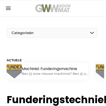
NL
EN
Categorieën
De Pen
ACTUELE
Vrouw in de bouw
Machinist Funderingsmachine
Ben jij onze nieuwe machinist? Ben jij op
zoek naar een uitdagende baan als
machinist op één van onze
funderingsmachines? Heb je ervaring
met het zelfstandig verrichten van alle
Funderingstechnie
werkzaamheden die verband houden
met bedienen van en dagelijks