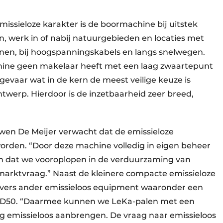
issieloze karakter is de boormachine bij uitstek
n, werk in of nabij natuurgebieden en locaties met
jnen, bij hoogspanningskabels en langs snelwegen.
hine geen makelaar heeft met een laag zwaartepunt
evaar wat in de kern de meest veilige keuze is
ntwerp. Hierdoor is de inzetbaarheid zeer breed,
uwen De Meijer verwacht dat de emissieloze
orden. “Door deze machine volledig in eigen beheer
en dat we vooroplopen in de verduurzaming van
marktvraag.” Naast de kleinere compacte emissieloze
ivers ander emissieloos equipment waaronder een
TTD50. “Daarmee kunnen we LeKa-palen met een
g emissieloos aanbrengen. De vraag naar emissieloos