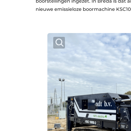
boorstellingen ingezet. In Breda is dat
nieuwe emissieloze boormachine KSC10