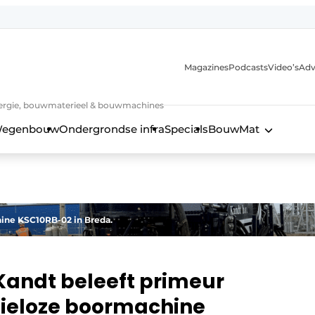
Magazines
Podcasts
Video’s
Adv
 energie, bouwmaterieel & bouwmachines
egenbouw
Ondergrondse infra
Specials
BouwMat
ine KSC10RB-02 in Breda.
Kandt beleeft primeur
sieloze boormachine