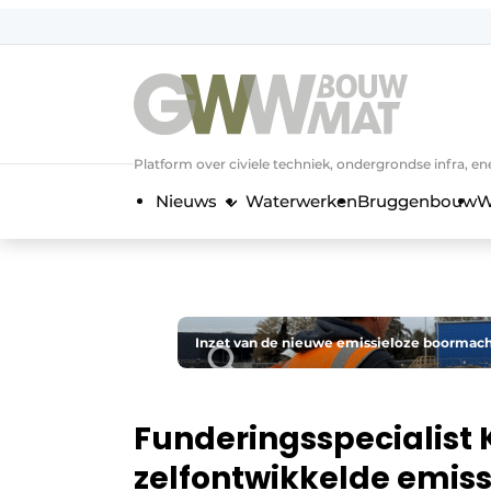
NL
EN
Platform over civiele techniek, ondergrondse infra,
Nieuws
Waterwerken
Bruggenbouw
W
Inzet van de nieuwe emissieloze boormach
Funderingsspecialist 
zelfontwikkelde emis