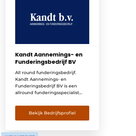
Kandt Aannemings- en
Funderingsbedrijf BV
All round funderingsbedrijf.
Kandt Aannemings- en
Funderingsbedrijf BV is een
allround funderingsspecialist
welke werkzaam in Nederland,
België en Duitsland. De
onderneming telt 75 eigen
Bekijk Bedrijfsprofiel
medewerkers. Hiermee is het
bedrijf een middelgrote speler in
de markt, met hierbij een zeer