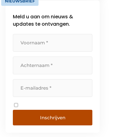
NIEUWSBRIEF
breed scala aan diverse
mogelijkheden en toepassingen.
Meld u aan om nieuws &
Kandt b.v. is een zeer veelzijdig
updates te ontvangen.
bedrijf: bij ons […]
Inschrijven